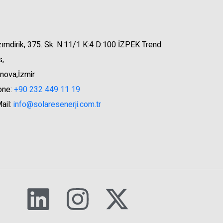
ımdirik, 375. Sk. N:11/1 K:4 D:100 İZPEK Trend
s,
nova,İzmir
one:
+90 232 449 11 19
ail:
info@solaresenerji.com.tr