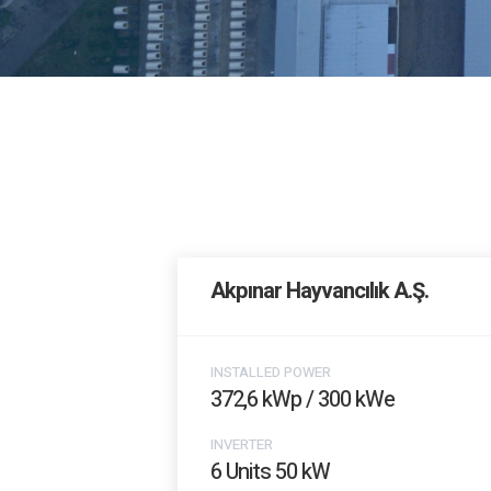
Akpınar Hayvancılık A.Ş.
INSTALLED POWER
372,6 kWp / 300 kWe
INVERTER
6 Units 50 kW