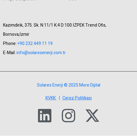
Kazımdirik, 375. Sk. N:11/1 K:4 D:100 İZPEK Trend Ofis,
Bornova,İzmir
Phone:
+90 232 449 11 19
E-Mail:
info@solaresenerji.com.tr
Solares Enerji © 2025 More Dijital
KVKK
|
Çerez Politikası