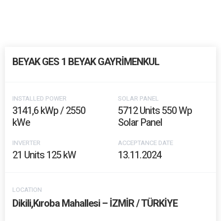
BEYAK GES 1 BEYAK GAYRİMENKUL
INSTALLED POWER
SOLAR PANEL
3141,6 kWp / 2550
5712 Units 550 Wp
kWe
Solar Panel
INVERTER
ACCEPTANCE DATE
21 Units 125 kW
13.11.2024
LOCATION
Dikili,Kıroba Mahallesi – İZMİR / TÜRKİYE