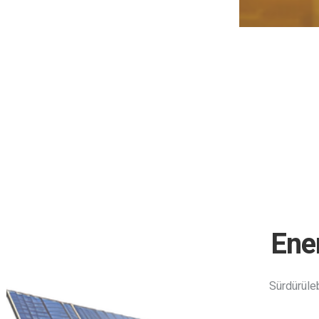
Ener
Sürdürüleb